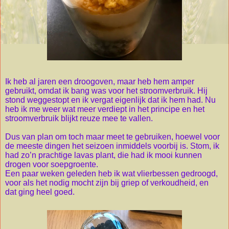
Ik heb al jaren een droogoven, maar heb hem amper
gebruikt, omdat ik bang was voor het stroomverbruik. Hij
stond we
g
g
estopt
en ik ver
gat ei
genlijk dat ik hem had.
Nu
heb ik me weer wat meer verdiept in het principe en het
stroomverbruik blijkt reuze mee te vallen.
Dus van plan om toch maar meet te gebruiken, hoewel voor
de meeste dingen het seizoen inmiddels voorbij is. Stom, ik
had zo’n prachtige lavas plant, die had ik mooi kunnen
drogen voor soepgroente.
Een paar weken geleden heb ik wat vlierbessen gedroogd,
voor als het nodig mocht zijn bij griep of verkoudheid, en
dat
gin
g heel
goed.